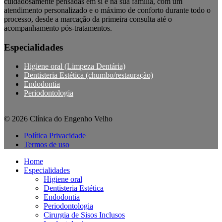
cuidadosamente pensadas em si e na sua família, com um
atendimento personalizado e o máximo de conforto durante todo o
processo, desde a marcação da primeira consulta até o
acompanhamento pós-tratamentos.
Especialidades
Higiene oral (Limpeza Dentária)
Dentisteria Estética (chumbo/restauração)
Endodontia
Periodontologia
© 2026 Clínica do Engenho Velho
Política Privacidade
Termos de uso
Home
Especialidades
Higiene oral
Dentisteria Estética
Endodontia
Periodontologia
Cirurgia de Sisos Inclusos