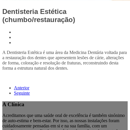
Dentisteria Estética
(chumbo/restauração)
A Dentisteria Estética é uma área da Medicina Dentária voltada para
a restauração dos dentes que apresentem lesões de cárie, alterações
de forma, coloração e resolução de fraturas, reconstruindo desta
forma a estrutura natural dos dentes.
Anterior
Seguinte
A Clínica
Acreditamos que uma saúde oral de excelência é também sinónimo
de auto-estima e bem-estar. Por isso, as nossas instalações foram
cuidadosamente pensadas em si e na sua família, com um