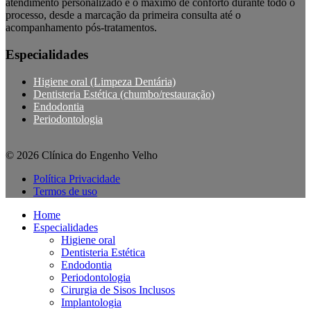
atendimento personalizado e o máximo de conforto durante todo o
processo, desde a marcação da primeira consulta até o
acompanhamento pós-tratamentos.
Especialidades
Higiene oral (Limpeza Dentária)
Dentisteria Estética (chumbo/restauração)
Endodontia
Periodontologia
© 2026 Clínica do Engenho Velho
Política Privacidade
Termos de uso
Home
Especialidades
Higiene oral
Dentisteria Estética
Endodontia
Periodontologia
Cirurgia de Sisos Inclusos
Implantologia