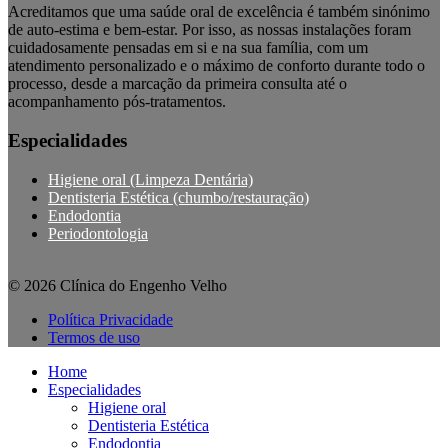
Acreditamos que uma saúde oral de excelência é também sinónimo
de auto-estima e bem-estar. Por isso, as nossas instalações foram
cuidadosamente pensadas em si e na sua família, com um
atendimento personalizado e o máximo de conforto durante todo o
processo, desde a marcação da primeira consulta até o
acompanhamento pós-tratamentos.
Especialidades
Higiene oral (Limpeza Dentária)
Dentisteria Estética (chumbo/restauração)
Endodontia
Periodontologia
© 2026 Clínica do Engenho Velho
Política Privacidade
Termos de uso
Home
Especialidades
Higiene oral
Dentisteria Estética
Endodontia